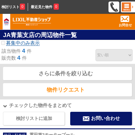
0
0
検討リスト
最近見た物件
お問合せ
JA青葉支店の周辺物件一覧
募集中のみ表示
4
該当物件
件
4
販売数
件
さらに条件を絞り込む
物件リクエスト
チェックした物件をまとめて
検討リストに追加
お問い合わせ
置田第2モータープール