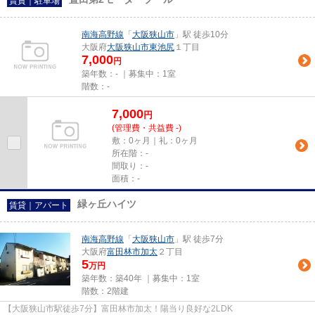
賃貸｜駐車場
南海高野線
「
大阪狭山市
」駅 徒歩10分
大阪府
大阪狭山市
東池尻
１丁目
7,000
円
築年数：- ｜募集中：
1室
階数：-
7,000
円
(管理費・共益費 -)
敷：0ヶ月｜礼：0ヶ月
所在階：-
間取り：-
面積：-
緑ヶ丘ハイツ
賃貸｜アパート
南海高野線
「
大阪狭山市
」駅 徒歩7分
大阪府
富田林市
加太
２丁目
5
万円
築年数：築40年 ｜募集中：
1室
階数：2階建
【大阪狭山市駅徒歩7分】富田林市加太！陽当り良好な2LDK