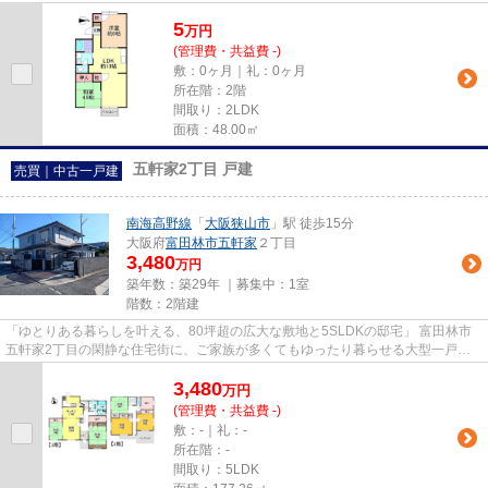
5
万
円
(管理費・共益費 -)
敷：0ヶ月｜礼：0ヶ月
所在階：2階
間取り：2LDK
面積：48.00㎡
五軒家2丁目 戸建
売買｜中古一戸建
南海高野線
「
大阪狭山市
」駅 徒歩15分
大阪府
富田林市
五軒家
２丁目
3,480
万円
築年数：築29年 ｜募集中：
1室
階数：2階建
「ゆとりある暮らしを叶える、80坪超の広大な敷地と5SLDKの邸宅」 富田林市
五軒家2丁目の閑静な住宅街に、ご家族が多くてもゆったり暮らせる大型一戸建
てが登場しました。 最大の魅力...
3,480
万
円
(管理費・共益費 -)
敷：-｜礼：-
所在階：-
間取り：5LDK