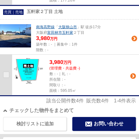
面積：177.26㎡
五軒家２丁目 土地
売買｜売地
南海高野線
「
大阪狭山市
」駅 徒歩17分
大阪府
富田林市
五軒家
２丁目
3,980
万円
築年数：- ｜募集中：
1件
階数：-
3,980
万
円
(管理費・共益費 -)
敷：-｜礼：-
所在階：-
間取り：-
面積：595.05㎡
該当公開件数
4
件 販売数
4
件
1-4
件表示
チェックした物件をまとめて
検討リストに追加
お問い合わせ