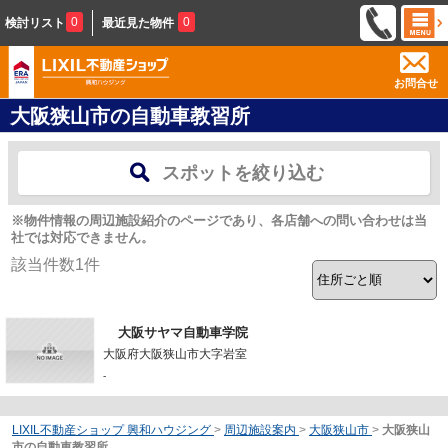
0
0
検討リスト
最近見た物件
お問合せ
大阪狭山市の自動車教習所
スポットを絞り込む
※物件情報の周辺施設紹介のページであり、各店舗への問い合わせは当
社では対応できません。
該当件数
1
件
大阪サヤマ自動車学院
大阪府大阪狭山市大字岩室
-
LIXIL不動産ショップ 興和ハウジング
>
周辺施設案内
>
大阪狭山市
>
大阪狭山
市の自動車教習所