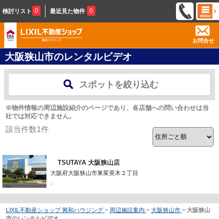
0
0
検討リスト
最近見た物件
お問合せ
大阪狭山市のレンタルビデオ
スポットを絞り込む
※物件情報の周辺施設紹介のページであり、各店舗への問い合わせは当
社では対応できません。
該当件数
1
件
TSUTAYA 大阪狭山店
大阪府大阪狭山市東茱萸木２丁目
-
LIXIL不動産ショップ 興和ハウジング
>
周辺施設案内
>
大阪狭山市
>
大阪狭山
市のレンタルビデオ