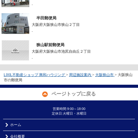
-
半田郵便局
大阪府大阪狭山市狭山２丁目
-
狭山駅前郵便局
大阪府大阪狭山市池尻自由丘２丁目
-
LIXIL不動産ショップ 興和ハウジング
>
周辺施設案内
>
大阪狭山市
>
大阪狭山
市の郵便局
ページトップに戻る
営業時間:9:00～18:00
定休日:火曜日・水曜日
ホーム
会社概要