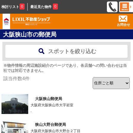
0
0
検討リスト
最近見た物件
お問合せ
大阪狭山市の郵便局
スポットを絞り込む
※物件情報の周辺施設紹介のページであり、各店舗への問い合わせは当
社では対応できません。
該当件数
4
件
大阪狭山郵便局
大阪府大阪狭山市大字岩室
-
狭山大野台郵便局
大阪府大阪狭山市大野台２丁目